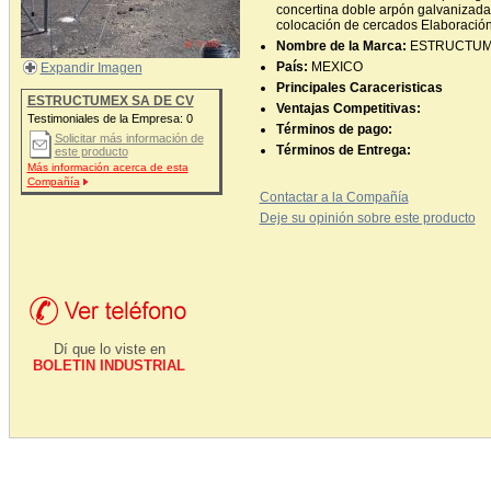
concertina doble arpón galvanizada
colocación de cercados Elaboración
Nombre de la Marca:
ESTRUCTUM
País:
MEXICO
Expandir Imagen
Principales Caraceristicas
ESTRUCTUMEX SA DE CV
Ventajas Competitivas:
Testimoniales de la Empresa:
0
Términos de pago:
Solicitar más información de
Términos de Entrega:
este producto
Más información acerca de esta
Compañía
Contactar a la Compañía
Deje su opinión sobre este producto
Dí que lo viste en
BOLETIN INDUSTRIAL