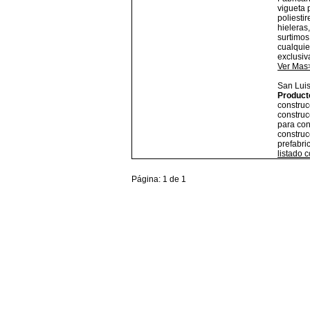
vigueta 
poliestir
hieleras
surtimos
cualquie
exclusiv
Ver Mas
San Luis
Product
construc
construc
para con
construc
prefabri
listado 
Página: 1 de 1