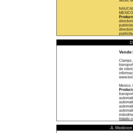
sector, 
NAUCAL
MEXICO
Product
director
publicid
director
publicita
D
Vende:
Clamps, 
transpor
de robot
informac
www.bole
Mexico,
Product
transpor
automat
automati
automati
automati
industri
listado 
JL Medicion