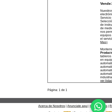
Vende:
Nuestros
electrón
Servicio
Selecció
de instr
de medic
nos perm
equipos 
el servic
Mas>
Monterr
Product
tableros
en equip
automati
automati
automati
automati
industri
ver list
Página: 1 de 1
Acerca de Nosotros
|
Anunciate aqui
|
Contáctanos
|
R