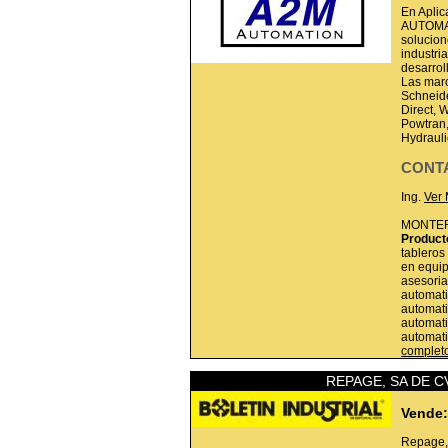
En Aplic
AUTOMAT
solucion
industri
desarrol
Las marc
Schneide
Direct, 
Powtran
Hydrauli
CONT
Ing.
Ver
MONTE
Product
tableros
en equip
asesoria
automati
automati
automati
automat
complet
REPAGE, SA DE C
Vende:
Repage,