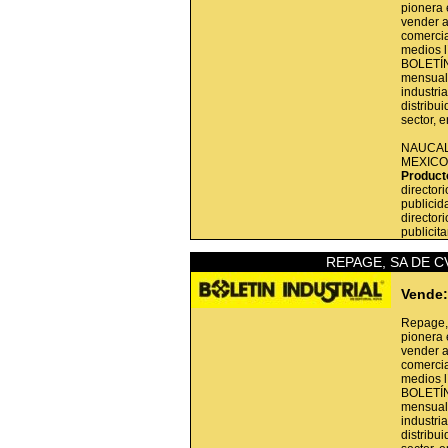
pionera 
vender a
comercial
medios l
BOLETÍN
mensual 
industri
distribu
sector, 
NAUCAL
MEXICO
Product
director
publicid
director
publicita
REPAGE, SA DE C
Vende:
Repage,
pionera 
vender a
comercial
medios l
BOLETÍN
mensual 
industri
distribu