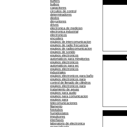
buffers
bulbos
capacitores
circuitos de control
determinadores
diodos
disyuntores
drives
electronica de medicion
electronica industrial
electronicos
encoders
equipos de intercomunicacion
equipos de radio frecuencia
equipos de radiocomunicacion
equipos de sonido
equipos electronicos
automaticos para mingitorios
equipos electronicos
automaticos para wc
equipos electronicos
industriales
equipos electronicos para baño
equipos electronicos para
control de llenado de cilindros
equipos electronicos para
tratamiento de aguas
equipos para audio
equipos para comunicacion
equipos para
telecomunicaciones
filamento
fototubos
humidostatos
impulsores
interfases
laboratorio de electronica
especializada