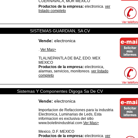
CUERNAVACA,
MOR
MEXICO
Productos de la empresa:
electronica.
ver
listado completo
SISTEMAS GUARDIAN, SA CV
Vende:
electronica
.
Ver Mas>
TLALNEPANTLA DE BAZ,
EDO. MEX
MEXICO
Productos de la empresa:
electronica,
alarmas, servicios, monitoreos.
ver listado
completo
Sistemas Y Componentes Digoga Sa De CV
Vende:
electronica
Importacion de Refacciones para la industria
Electronica, Luminarias de Leds, Esta
informacion es exclusiva del sitio
www.boletinindustrial.com
Ver Mas>
Mexico,
D.F.
MEXICO
Productos de la empresa:
electronica.
ver