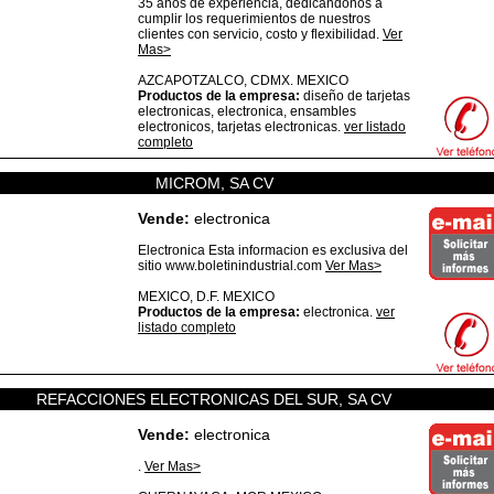
35 años de experiencia, dedicándonos a
cumplir los requerimientos de nuestros
clientes con servicio, costo y flexibilidad.
Ver
Mas>
AZCAPOTZALCO,
CDMX.
MEXICO
Productos de la empresa:
diseño de tarjetas
electronicas, electronica, ensambles
electronicos, tarjetas electronicas.
ver listado
completo
MICROM, SA CV
Vende:
electronica
Electronica Esta informacion es exclusiva del
sitio www.boletinindustrial.com
Ver Mas>
MEXICO,
D.F.
MEXICO
Productos de la empresa:
electronica.
ver
listado completo
REFACCIONES ELECTRONICAS DEL SUR, SA CV
Vende:
electronica
.
Ver Mas>