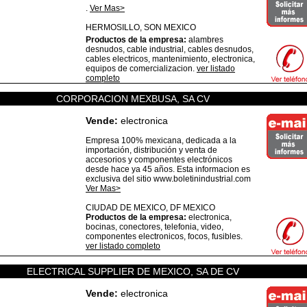
.
Ver Mas>
HERMOSILLO,
SON
MEXICO
Productos de la empresa:
alambres
desnudos, cable industrial, cables desnudos,
cables electricos, mantenimiento, electronica,
equipos de comercializacion.
ver listado
completo
CORPORACION MEXBUSA, SA CV
Vende:
electronica
Empresa 100% mexicana, dedicada a la
importación, distribución y venta de
accesorios y componentes electrónicos
desde hace ya 45 años. Esta informacion es
exclusiva del sitio www.boletinindustrial.com
Ver Mas>
CIUDAD DE MEXICO,
DF
MEXICO
Productos de la empresa:
electronica,
bocinas, conectores, telefonia, video,
componentes electronicos, focos, fusibles.
ver listado completo
ELECTRICAL SUPPLIER DE MEXICO, SA DE CV
Vende:
electronica