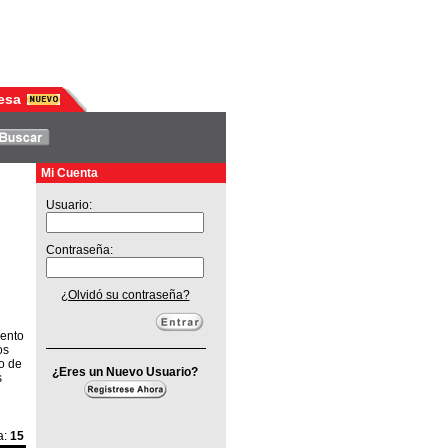
esa
Mi Cuenta
Usuario:
Contraseña:
¿Olvidó su contraseña?
iento
os
o de
¿Eres un Nuevo Usuario?
s
a
:
15