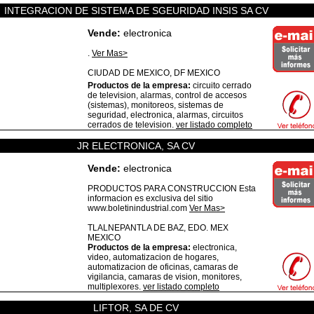
INTEGRACION DE SISTEMA DE SGEURIDAD INSIS SA CV
Vende:
electronica
.
Ver Mas>
CIUDAD DE MEXICO,
DF
MEXICO
Productos de la empresa:
circuito cerrado
de television, alarmas, control de accesos
(sistemas), monitoreos, sistemas de
seguridad, electronica, alarmas, circuitos
cerrados de television.
ver listado completo
JR ELECTRONICA, SA CV
Vende:
electronica
PRODUCTOS PARA CONSTRUCCION Esta
informacion es exclusiva del sitio
www.boletinindustrial.com
Ver Mas>
TLALNEPANTLA DE BAZ,
EDO. MEX
MEXICO
Productos de la empresa:
electronica,
video, automatizacion de hogares,
automatizacion de oficinas, camaras de
vigilancia, camaras de vision, monitores,
multiplexores.
ver listado completo
LIFTOR, SA DE CV