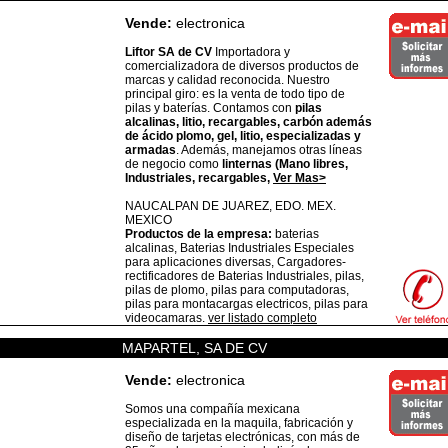
Vende:
electronica
Liftor SA de CV
Importadora y
comercializadora de diversos productos de
marcas y calidad reconocida. Nuestro
principal giro: es la venta de todo tipo de
pilas y baterías. Contamos con
pilas
alcalinas, litio, recargables, carbón además
de ácido plomo, gel, litio, especializadas y
armadas
. Además, manejamos otras líneas
de negocio como
linternas (Mano libres,
Industriales, recargables,
Ver Mas>
NAUCALPAN DE JUAREZ,
EDO. MEX.
MEXICO
Productos de la empresa:
baterias
alcalinas, Baterias Industriales Especiales
para aplicaciones diversas, Cargadores-
rectificadores de Baterias Industriales, pilas,
pilas de plomo, pilas para computadoras,
pilas para montacargas electricos, pilas para
videocamaras.
ver listado completo
MAPARTEL, SA DE CV
Vende:
electronica
Somos una compañía mexicana
especializada en la maquila, fabricación y
diseño de tarjetas electrónicas, con más de