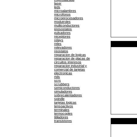
laser
leds
microalambres
microfonos
microprocesadores
modutroles
multiconductores
presostatos
pulsadores
receptores
relays
reles
relevadores
reostatos
reparacion de logicas
reparacion de placas de
circuitos impresos
reparacion industrial y
comercial de tarjetas
electronicas
rtds
scrs
scrubbers
semiconductores
simuladores
sobrecalentadores
spindle
tarjetas logicas
tensoactivos
terminales
termocoples
titiladores
transistores