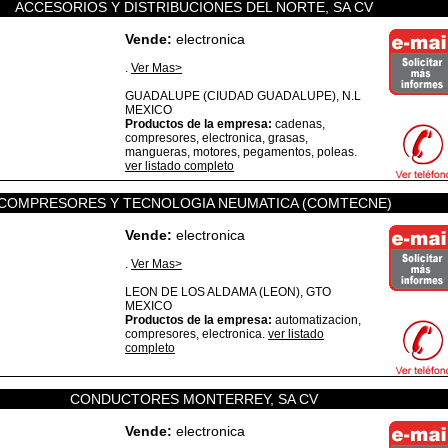
ACCESORIOS Y DISTRIBUCIONES DEL NORTE, SA CV
Vende:
electronica
.
Ver Mas>
GUADALUPE (CIUDAD GUADALUPE),
N.L
MEXICO
Productos de la empresa:
cadenas,
compresores, electronica, grasas,
mangueras, motores, pegamentos, poleas.
ver listado completo
COMPRESORES Y TECNOLOGIA NEUMATICA (COMTECNE)
Vende:
electronica
.
Ver Mas>
LEON DE LOS ALDAMA (LEON),
GTO
MEXICO
Productos de la empresa:
automatizacion,
compresores, electronica.
ver listado
completo
CONDUCTORES MONTERREY, SA CV
Vende:
electronica