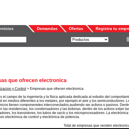
rvicios
Demandas
Ofertas
Registra tu empr
as que ofrecen electronica
izacion y Control
> Empresas que ofrecen electronica
es el campo de la ingeniería y la física aplicada dedicada al estudio del comportam
dad en medios diferentes a los metales, por ejemplo el aire y los semiconductores. L
rónicos tienen componenetes interconectados pudiendo ser activos o pasivos. Dentr
n las resistencias, los condensadores y las bobinas. dentro de los activos estan la
adores, los transistores, los tubos de vacío y los microprocesadores. La electrónica
en electrónica de control y electrónica de potencia.
Total de empresas que venden
electronic