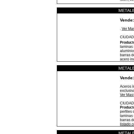
METALE
Vende:
.
Ver Ma
CIUDAD
Product
laminas 
aluminio
barras d
acero in
METALE
Vende:
Aceros i
exclusiv
Ver Mas
CIUDAD
Product
perfiles 
laminas 
barras d
listado 
METALE