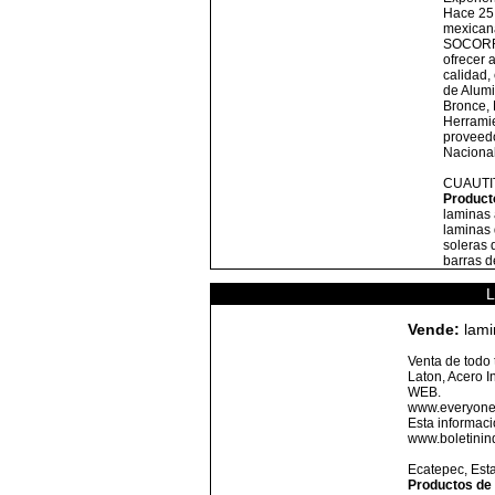
Hace 25
mexican
SOCORRO
ofrecer a
calidad,
de Alumi
Bronce, 
Herramie
proveedo
Naciona
CUAUTI
Product
laminas 
laminas 
soleras 
barras d
Vende:
lami
Venta de todo 
Laton, Acero In
WEB.
www.everyone
Esta informaci
www.boletinin
Ecatepec,
Est
Productos de