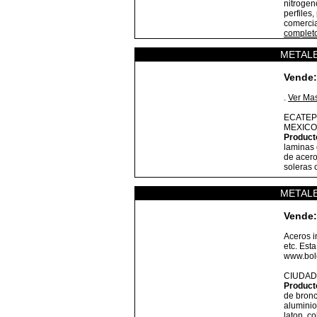
nitrogen
perfiles,
comercia
complet
METALE
Vende:
.
Ver Ma
ECATEP
MEXICO
Product
laminas 
de acero
soleras 
METALE
Vende:
Aceros i
etc. Esta
www.bole
CIUDAD
Product
de bronc
aluminio
laton, c