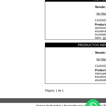
Vende:
.
Ver Ma
CIUDAD
Product
aluminio
escalera
inoxidabl
laton.
ve
PRODUCTOS INDU
Vende:
.
Ver Ma
CIUDAD
Product
interrup
transfor
electroli
Página: 1 de 1
Acerca de Nosotros
|
Anunciate aqui
|
Contáctanos
|
R