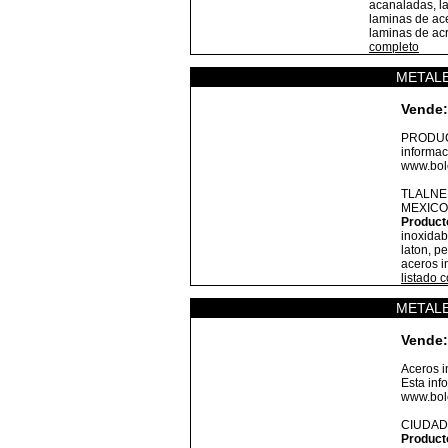
acanaladas, la
laminas de ace
laminas de acr
completo
METALE
Vende:
PRODUC
informac
www.bole
TLALNE
MEXICO
Product
inoxidab
laton, pe
aceros i
listado 
METALE
Vende:
Aceros i
Esta inf
www.bole
CIUDAD
Product