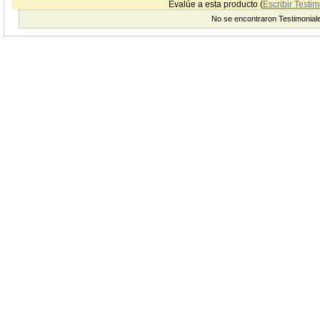
Evalúe a esta producto (
Escribir Testim
No se encontraron Testimonial